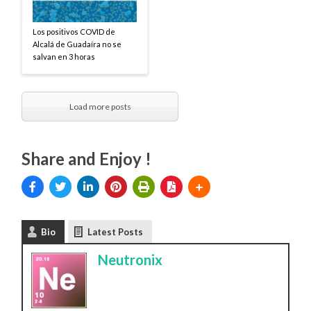
Los positivos COVID de
Alcalá de Guadaíra no se
salvan en 3 horas
Load more posts
Share and Enjoy !
Bio
Latest Posts
Neutronix