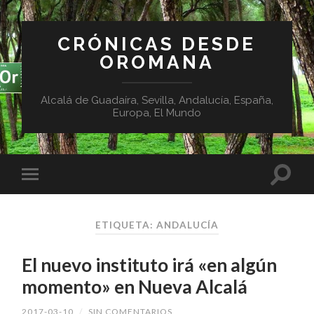
CRÓNICAS DESDE
OROMANA
Alcalá de Guadaíra, Sevilla, Andalucía, España,
Europa, El Mundo
ETIQUETA:
ANDALUCÍA
El nuevo instituto irá «en algún
momento» en Nueva Alcalá
2017-03-10
/
SIN COMENTARIOS