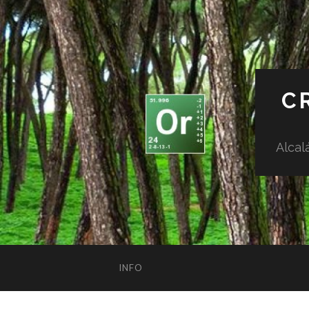
C
Alcal
INFO