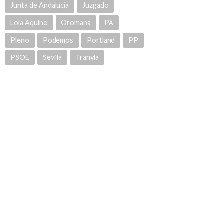
Junta de Andalucía
Juzgado
Lola Aquino
Oromana
PA
Pleno
Podemos
Portland
PP
PSOE
Sevilla
Tranvía