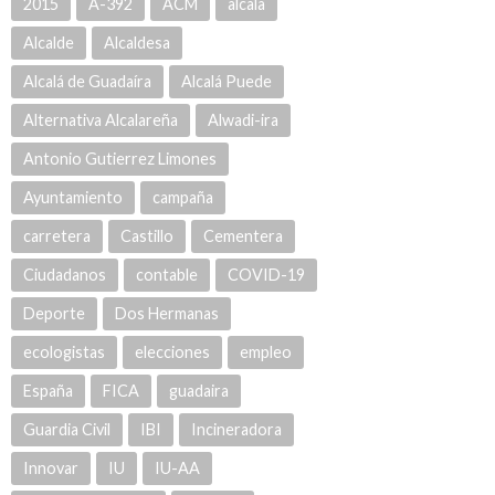
2015
A-392
ACM
alcala
Alcalde
Alcaldesa
Alcalá de Guadaíra
Alcalá Puede
Alternativa Alcalareña
Alwadi-ira
Antonio Gutierrez Limones
Ayuntamiento
campaña
carretera
Castillo
Cementera
Ciudadanos
contable
COVID-19
Deporte
Dos Hermanas
ecologistas
elecciones
empleo
España
FICA
guadaira
Guardia Civil
IBI
Incineradora
Innovar
IU
IU-AA