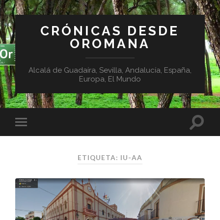
CRÓNICAS DESDE
OROMANA
Alcalá de Guadaíra, Sevilla, Andalucía, España,
Europa, El Mundo
ETIQUETA:
IU-AA