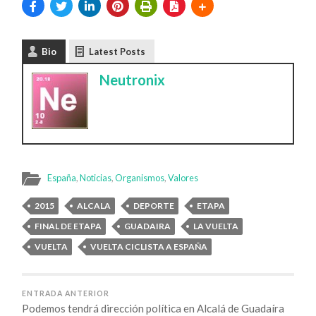
Bio
Latest Posts
Neutronix
España
,
Noticias
,
Organismos
,
Valores
2015
ALCALA
DEPORTE
ETAPA
FINAL DE ETAPA
GUADAIRA
LA VUELTA
VUELTA
VUELTA CICLISTA A ESPAÑA
ENTRADA ANTERIOR
Podemos tendrá dirección política en Alcalá de Guadaíra