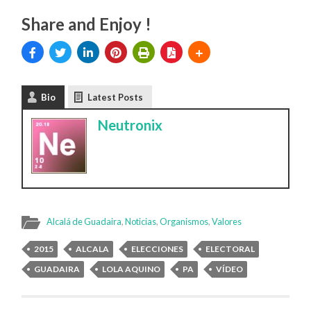
Share and Enjoy !
Bio
Latest Posts
Neutronix
Alcalá de Guadaira
,
Noticias
,
Organismos
,
Valores
2015
ALCALA
ELECCIONES
ELECTORAL
GUADAIRA
LOLA AQUINO
PA
VÍDEO