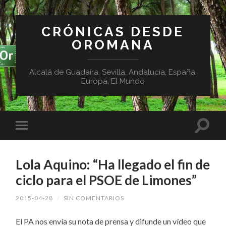
CRÓNICAS DESDE
OROMANA
Alcalá de Guadaíra, Sevilla, Andalucía, España,
Europa, El Mundo
Lola Aquino: “Ha llegado el fin de
ciclo para el PSOE de Limones”
2015-04-28
/
SIN COMENTARIOS
El PA nos envía su nota de prensa y difunde un vídeo que