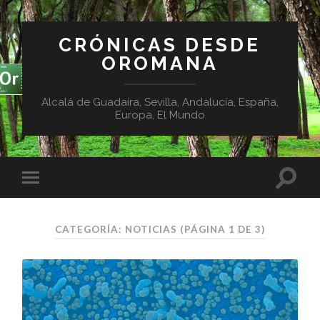
CRÓNICAS DESDE
OROMANA
Alcalá de Guadaíra, Sevilla, Andalucía, España,
Europa, El Mundo
CATEGORÍA:
NOTICIAS
(PÁGINA 1 DE 3)