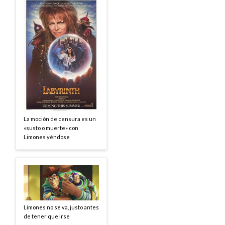
La moción de censura es un
«susto o muerte» con
Limones yéndose
Limones no se va, justo antes
de tener que irse