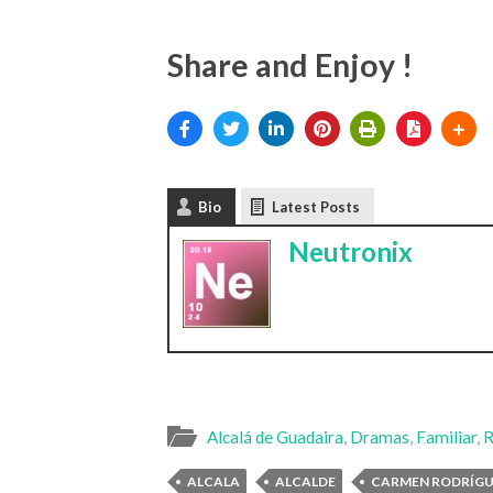
Share and Enjoy !
Bio
Latest Posts
Neutronix
Alcalá de Guadaira
,
Dramas
,
Familiar
,
R
ALCALA
ALCALDE
CARMEN RODRÍGU