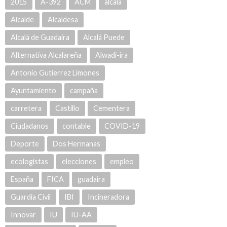
2015
A-392
ACM
alcala
Alcalde
Alcaldesa
Alcalá de Guadaíra
Alcalá Puede
Alternativa Alcalareña
Alwadi-ira
Antonio Gutierrez Limones
Ayuntamiento
campaña
carretera
Castillo
Cementera
Ciudadanos
contable
COVID-19
Deporte
Dos Hermanas
ecologistas
elecciones
empleo
España
FICA
guadaira
Guardia Civil
IBI
Incineradora
Innovar
IU
IU-AA