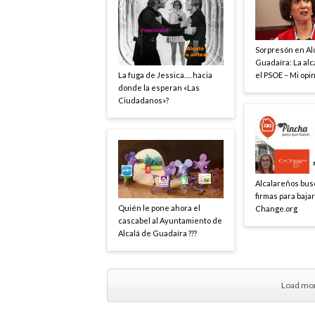
Sorpresón en Al
Guadaíra: La alc
La fuga de Jessica…. hacia
el PSOE – Mi opi
donde la esperan «Las
Ciudadanos»?
Alcalareños bus
firmas para bajar
Quién le pone ahora el
Change.org
cascabel al Ayuntamiento de
Alcalá de Guadaíra ???
Load mor