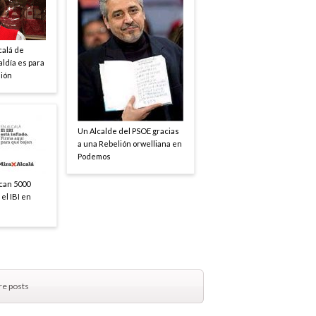
calá de
aldía es para
nión
Un Alcalde del PSOE gracias
a una Rebelión orwelliana en
Podemos
can 5000
 el IBI en
e posts