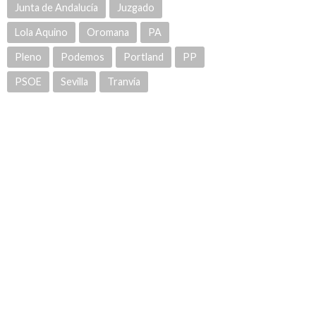
Junta de Andalucía
Juzgado
Lola Aquino
Oromana
PA
Pleno
Podemos
Portland
PP
PSOE
Sevilla
Tranvía