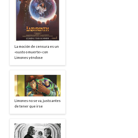
La moción de censura es un
«susto o muerte» con
Limones yéndose
Limones no se va, justo antes
de tener que irse