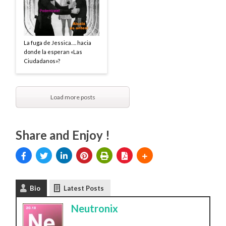
La fuga de Jessica…. hacia
donde la esperan «Las
Ciudadanos»?
Load more posts
Share and Enjoy !
Bio
Latest Posts
Neutronix