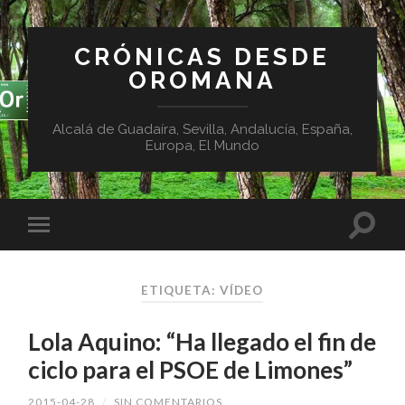
CRÓNICAS DESDE
OROMANA
Alcalá de Guadaíra, Sevilla, Andalucía, España,
Europa, El Mundo
ETIQUETA:
VÍDEO
Lola Aquino: “Ha llegado el fin de
ciclo para el PSOE de Limones”
2015-04-28
/
SIN COMENTARIOS