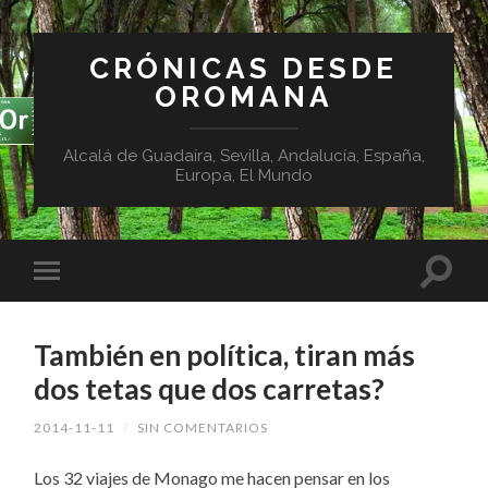
CRÓNICAS DESDE
OROMANA
Alcalá de Guadaíra, Sevilla, Andalucía, España,
Europa, El Mundo
También en política, tiran más
dos tetas que dos carretas?
2014-11-11
/
SIN COMENTARIOS
Los 32 viajes de Monago me hacen pensar en los