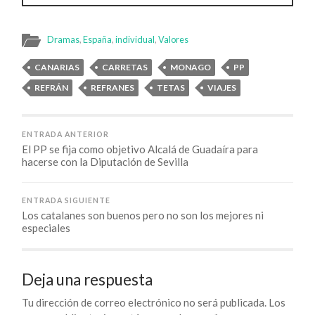
Dramas
,
España
,
individual
,
Valores
CANARIAS
CARRETAS
MONAGO
PP
REFRÁN
REFRANES
TETAS
VIAJES
ENTRADA ANTERIOR
El PP se fija como objetivo Alcalá de Guadaíra para
hacerse con la Diputación de Sevilla
ENTRADA SIGUIENTE
Los catalanes son buenos pero no son los mejores ni
especiales
Deja una respuesta
Tu dirección de correo electrónico no será publicada.
Los