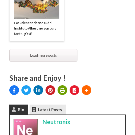
Los «desconchones» del
Instituto Albero no son para
tanto. ¿O sí?
Load more posts
Share and Enjoy !
Bio
Latest Posts
Neutronix