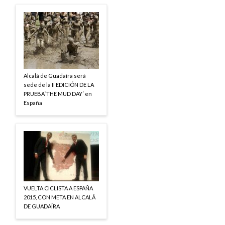
Alcalá de Guadaíra será
sede de la II EDICIÓN DE LA
PRUEBA`THE MUD DAY´ en
España
VUELTA CICLISTA A ESPAÑA
2015, CON META EN ALCALÁ
DE GUADAÍRA