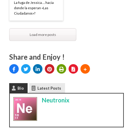
La fuga de Jessica…. hacia
donde la esperan «Las
Ciudadanos»?
Load more posts
Share and Enjoy !
Bio
Latest Posts
Neutronix