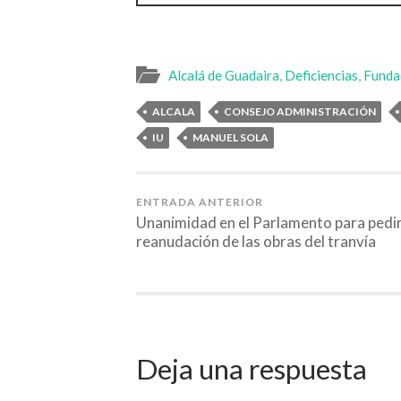
Alcalá de Guadaira
,
Deficiencias
,
Funda
ALCALA
CONSEJO ADMINISTRACIÓN
IU
MANUEL SOLA
ENTRADA ANTERIOR
Unanimidad en el Parlamento para pedir
reanudación de las obras del tranvía
Deja una respuesta