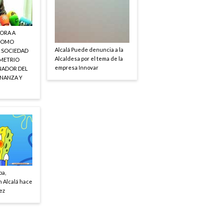
ORA A
COMO
Alcalá Puede denuncia a la
A SOCIEDAD
Alcaldesa por el tema de la
EMETRIO
empresa Innovar
NADOR DEL
NANZA Y
ba,
 Alcalá hace
vez