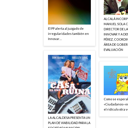
ALCALÁ INCORP
MANUEL SOLA 
El PP alerta al juzgado de
DIRECTOR DE L
irregularidades también en
INNOVAR Y A D
Innovar…
PÉREZ, COORDI
ÁREA DE GOBER
EVALUACIÓN
Como se espera
«Ciudadanos» en
el ridículo otra 
LA ALCALDESA PRESENTA UN
PLAN DE VIABILIDAD PARA LA
SOCIEDAD MUNICIPAL