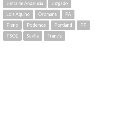
Junta de Andalucía
Juzgado
Lola Aquino
Oromana
PA
Pleno
Podemos
Portland
PP
PSOE
Sevilla
Tranvía