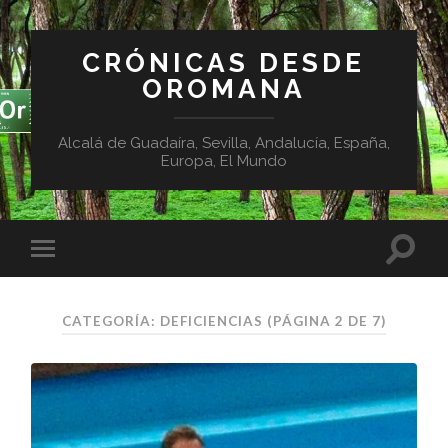
CRÓNICAS DESDE
OROMANA
Alcalá de Guadaíra, Sevilla, Andalucía, España,
Europa, El Mundo
CATEGORÍA:
DEFICIENCIAS
(PÁGINA 2 DE 7)