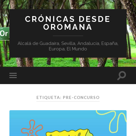
CRÓNICAS DESDE
OROMANA
Alcalá de Guadaíra, Sevilla, Andalucía, España,
Europa, El Mundo
ETIQUETA:
PRE-CONCURSO