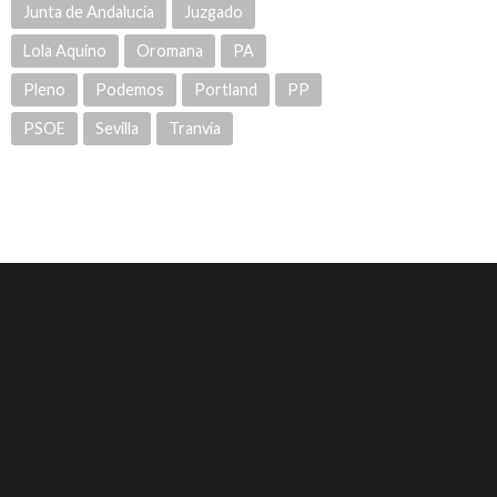
Junta de Andalucía
Juzgado
Lola Aquino
Oromana
PA
Pleno
Podemos
Portland
PP
PSOE
Sevilla
Tranvía