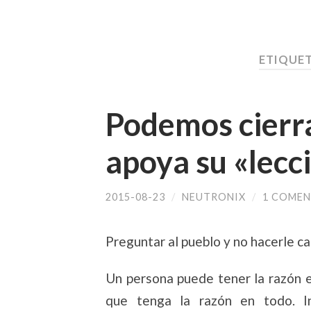
ETIQUE
Podemos cierra 
apoya su «lecc
2015-08-23
/
NEUTRONIX
/
1 COMEN
Preguntar al pueblo y no hacerle c
Un persona puede tener la razón e
que tenga la razón en todo. I