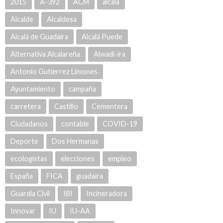
2015
A-392
ACM
alcala
Alcalde
Alcaldesa
Alcalá de Guadaíra
Alcalá Puede
Alternativa Alcalareña
Alwadi-ira
Antonio Gutierrez Limones
Ayuntamiento
campaña
carretera
Castillo
Cementera
Ciudadanos
contable
COVID-19
Deporte
Dos Hermanas
ecologistas
elecciones
empleo
España
FICA
guadaira
Guardia Civil
IBI
Incineradora
Innovar
IU
IU-AA