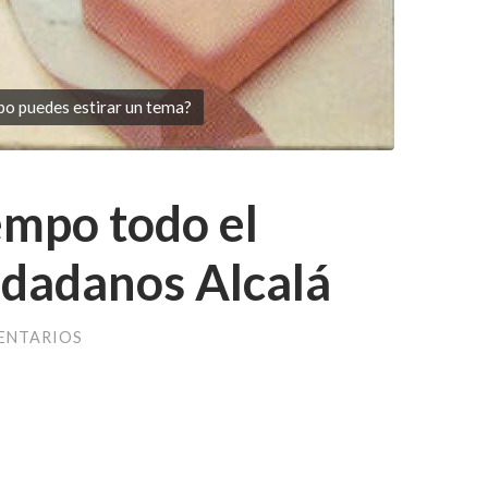
o puedes estirar un tema?
iempo todo el
udadanos Alcalá
ENTARIOS