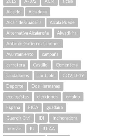
2015
A-392
ACM
alcala
Alcalde
Alcaldesa
Alcalá de Guadaíra
Alcalá Puede
Alternativa Alcalareña
Alwadi-ira
Antonio Gutierrez Limones
Ayuntamiento
campaña
carretera
Castillo
Cementera
Ciudadanos
contable
COVID-19
Deporte
Dos Hermanas
ecologistas
elecciones
empleo
España
FICA
guadaira
Guardia Civil
IBI
Incineradora
Innovar
IU
IU-AA