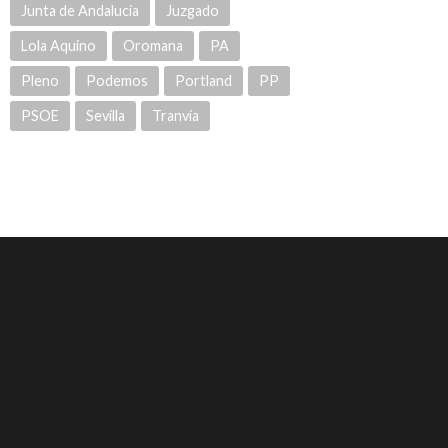
Junta de Andalucía
Juzgado
Lola Aquino
Oromana
PA
Pleno
Podemos
Portland
PP
PSOE
Sevilla
Tranvía