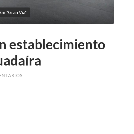
Bar "Gran Vía"
n establecimiento
uadaíra
ENTARIOS