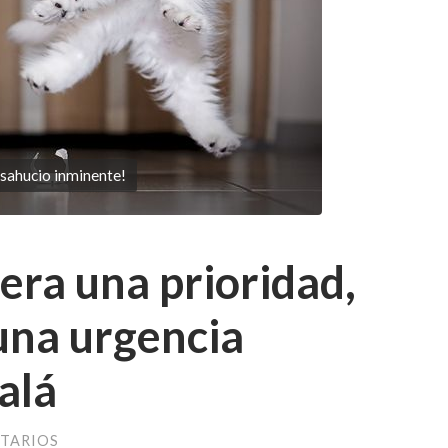
sahucio inminente!
 era una prioridad,
una urgencia
alá
TARIOS