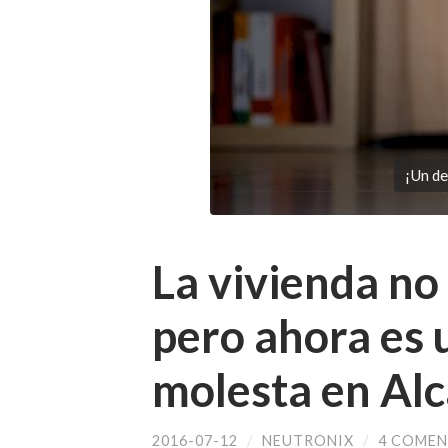
¡Un de
La vivienda no
pero ahora es 
molesta en Alc
2016-07-12
/
NEUTRONIX
/
4 COMEN