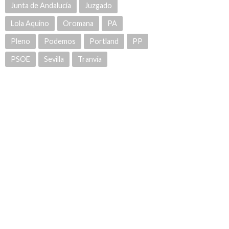
Junta de Andalucía
Juzgado
Lola Aquino
Oromana
PA
Pleno
Podemos
Portland
PP
PSOE
Sevilla
Tranvía