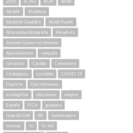
2015
A-392
ACM
alcala
Alcalde
Alcaldesa
Alcalá de Guadaíra
Alcalá Puede
Alternativa Alcalareña
Alwadi-ira
Antonio Gutierrez Limones
Ayuntamiento
campaña
carretera
Castillo
Cementera
Ciudadanos
contable
COVID-19
Deporte
Dos Hermanas
ecologistas
elecciones
empleo
España
FICA
guadaira
Guardia Civil
IBI
Incineradora
Innovar
IU
IU-AA