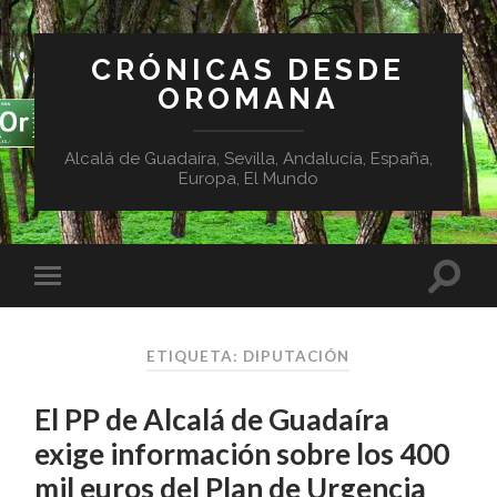
CRÓNICAS DESDE
OROMANA
Alcalá de Guadaíra, Sevilla, Andalucía, España,
Europa, El Mundo
ETIQUETA:
DIPUTACIÓN
El PP de Alcalá de Guadaíra
exige información sobre los 400
mil euros del Plan de Urgencia