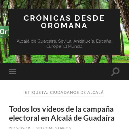
CRÓNICAS DESDE
OROMANA
Alcalá de Guadaíra, Sevilla, Andalucía, España,
Europa, El Mundo
ETIQUETA:
CIUDADANOS DE ALCALÁ
Todos los vídeos de la campaña
electoral en Alcalá de Guadaíra
2015-05-18
/
SIN COMENTARIOS