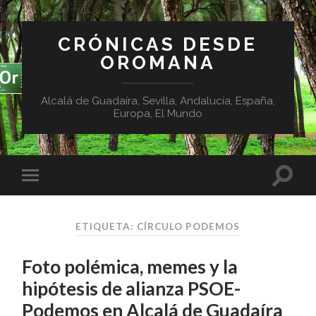
CRÓNICAS DESDE
OROMANA
Alcalá de Guadaíra, Sevilla, Andalucía, España,
Europa, El Mundo
ETIQUETA:
CÍRCULO PODEMOS
Foto polémica, memes y la
hipótesis de alianza PSOE-
Podemos en Alcalá de Guadaíra