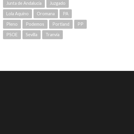
Junta de Andalucía
Juzgado
Lola Aquino
Oromana
PA
Pleno
Podemos
Portland
PP
PSOE
Sevilla
Tranvía