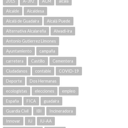
2015
A-392
ACM
alcala
Alcalde
Alcaldesa
Alcalá de Guadaíra
Alcalá Puede
Alternativa Alcalareña
Alwadi-ira
Antonio Gutierrez Limones
Ayuntamiento
campaña
carretera
Castillo
Cementera
Ciudadanos
contable
COVID-19
Deporte
Dos Hermanas
ecologistas
elecciones
empleo
España
FICA
guadaira
Guardia Civil
IBI
Incineradora
Innovar
IU
IU-AA