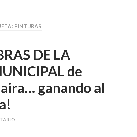
UETA:
PINTURAS
BRAS DE LA
UNICIPAL de
daira… ganando al
a!
TARIO