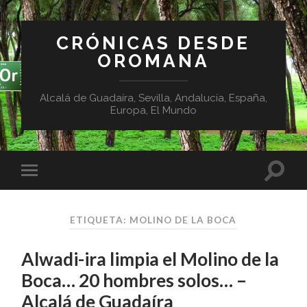
CRÓNICAS DESDE
OROMANA
Alcalá de Guadaíra, Sevilla, Andalucía, España,
Europa, El Mundo
ETIQUETA:
MOLINO DE LA BOCA
Alwadi-ira limpia el Molino de la
Boca… 20 hombres solos… –
Alcalá de Guadaíra