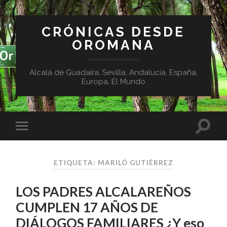
CRÓNICAS DESDE
OROMANA
Alcalá de Guadaíra, Sevilla, Andalucía, España,
Europa, El Mundo
ETIQUETA:
MARILÓ GUTIÉRREZ
LOS PADRES ALCALAREÑOS
CUMPLEN 17 AÑOS DE
DIÁLOGOS FAMILIARES ¿Y eso