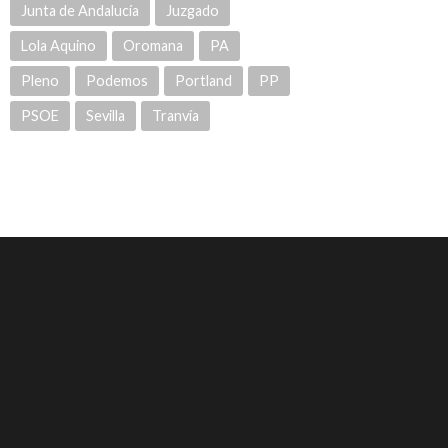
Junta de Andalucía
Juzgado
Lola Aquino
Oromana
PA
Pleno
Podemos
Portland
PP
PSOE
Sevilla
Tranvía