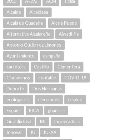
2015
A-392
ACM
alcala
Alcalde
Alcaldesa
Alcalá de Guadaíra
Alcalá Puede
Alternativa Alcalareña
Alwadi-ira
Antonio Gutierrez Limones
Ayuntamiento
campaña
carretera
Castillo
Cementera
Ciudadanos
contable
COVID-19
Deporte
Dos Hermanas
ecologistas
elecciones
empleo
España
FICA
guadaira
Guardia Civil
IBI
Incineradora
Innovar
IU
IU-AA