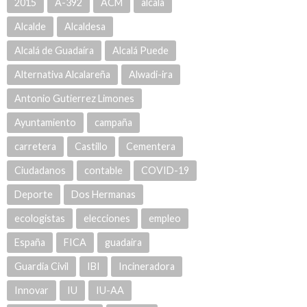
2015
A-392
ACM
alcala
Alcalde
Alcaldesa
Alcalá de Guadaíra
Alcalá Puede
Alternativa Alcalareña
Alwadi-ira
Antonio Gutierrez Limones
Ayuntamiento
campaña
carretera
Castillo
Cementera
Ciudadanos
contable
COVID-19
Deporte
Dos Hermanas
ecologistas
elecciones
empleo
España
FICA
guadaira
Guardia Civil
IBI
Incineradora
Innovar
IU
IU-AA