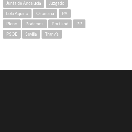
Junta de Andalucía
Juzgado
Lola Aquino
Oromana
PA
Pleno
Podemos
Portland
PP
PSOE
Sevilla
Tranvía