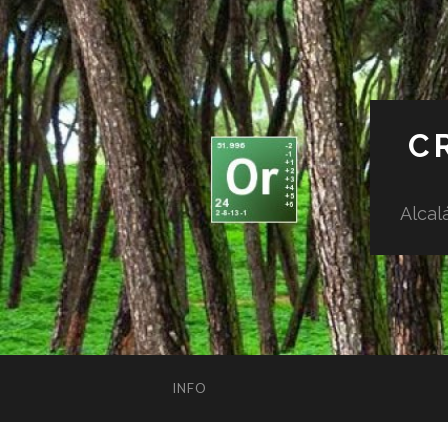
C
Alcal
INFO