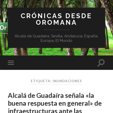
CRÓNICAS DESDE
OROMANA
Alcalá de Guadaíra, Sevilla, Andalucía, España,
Europa, El Mundo
ETIQUETA:
INUNDACIONES
Alcalá de Guadaíra señala «la
buena respuesta en general» de
infraestructuras ante las