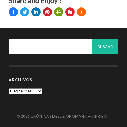
Share and Enjoy !
ARCHIVOS
© 2026
CRÓNICAS DESDE OROMANA
—
ARRIBA ↑