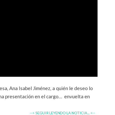
sa, Ana Isabel Jiménez, a quién le deseo lo
una presentación en el cargo… envuelta en
--> SEGUIR LEYENDO LA NOTICIA... <--