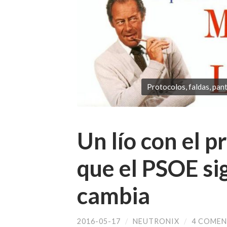
Protocolos, faldas, pant
Un lío con el p
que el PSOE si
cambia
2016-05-17
/
NEUTRONIX
/
4 COMEN