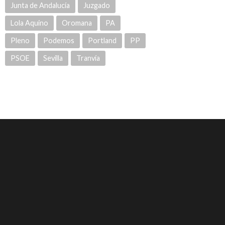
Junta de Andalucía
Juzgado
Lola Aquino
Oromana
PA
Pleno
Podemos
Portland
PP
PSOE
Sevilla
Tranvía