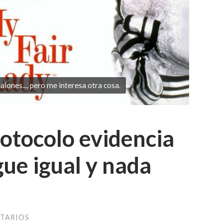
alones..., pero me interesa otra cosa.
rotocolo evidencia
gue igual y nada
TARIOS