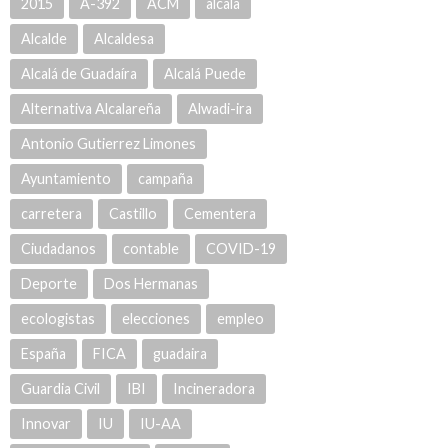
2015
A-392
ACM
alcala
Alcalde
Alcaldesa
Alcalá de Guadaíra
Alcalá Puede
Alternativa Alcalareña
Alwadi-ira
Antonio Gutierrez Limones
Ayuntamiento
campaña
carretera
Castillo
Cementera
Ciudadanos
contable
COVID-19
Deporte
Dos Hermanas
ecologistas
elecciones
empleo
España
FICA
guadaira
Guardia Civil
IBI
Incineradora
Innovar
IU
IU-AA