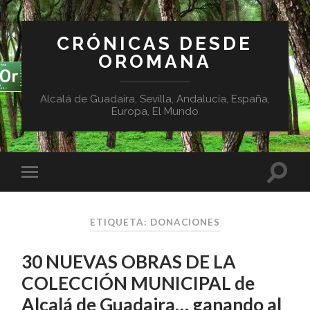
CRÓNICAS DESDE
OROMANA
Alcalá de Guadaíra, Sevilla, Andalucía, España,
Europa, El Mundo
ETIQUETA:
DONACIONES
30 NUEVAS OBRAS DE LA
COLECCIÓN MUNICIPAL de
Alcalá de Guadaira… ganando al