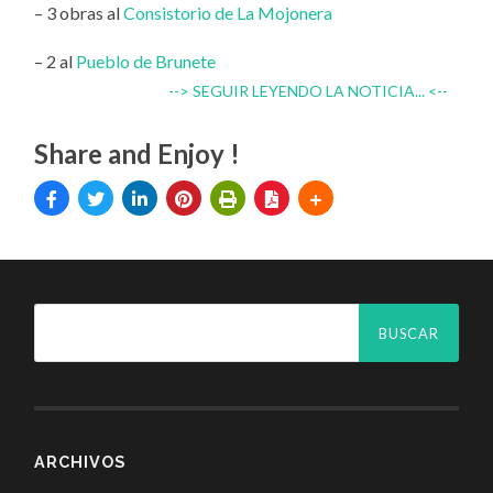
– 3 obras al
Consistorio de La Mojonera
– 2 al
Pueblo de Brunete
--> SEGUIR LEYENDO LA NOTICIA... <--
Share and Enjoy !
ARCHIVOS