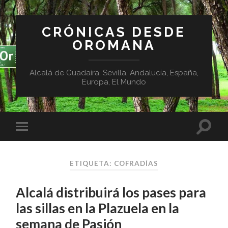
CRÓNICAS DESDE
OROMANA
Alcalá de Guadaíra, Sevilla, Andalucía, España,
Europa, El Mundo
ETIQUETA:
COFRADÍAS
Alcalá distribuirá los pases para
las sillas en la Plazuela en la
semana de Pasión