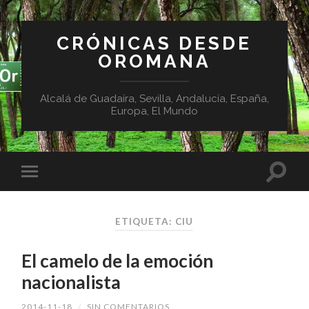
CRÓNICAS DESDE
OROMANA
Alcalá de Guadaíra, Sevilla, Andalucía, España,
Europa, El Mundo
ETIQUETA:
CIU
El camelo de la emoción
nacionalista
2014-11-18
/
SIN COMENTARIOS