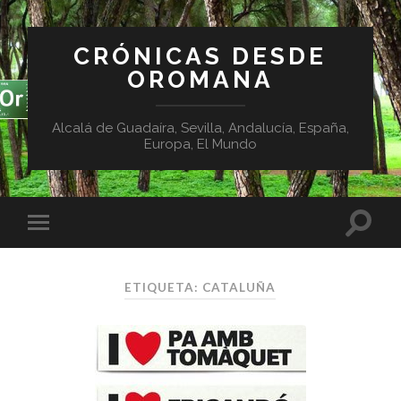
CRÓNICAS DESDE
OROMANA
Alcalá de Guadaíra, Sevilla, Andalucía, España,
Europa, El Mundo
ETIQUETA:
CATALUÑA