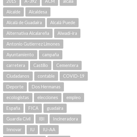
2015
A-392
ACM
alcala
Alcalde
Alcaldesa
Alcalá de Guadaíra
Alcalá Puede
Alternativa Alcalareña
Alwadi-ira
Antonio Gutierrez Limones
Ayuntamiento
campaña
carretera
Castillo
Cementera
Ciudadanos
contable
COVID-19
Deporte
Dos Hermanas
ecologistas
elecciones
empleo
España
FICA
guadaira
Guardia Civil
IBI
Incineradora
Innovar
IU
IU-AA