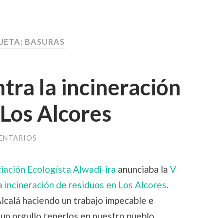
UETA:
BASURAS
tra la incineración
 Los Alcores
ENTARIOS
iación Ecologísta Alwadi-ira
anunciaba la
V
a incineración de residuos en Los Alcores
.
lcalá haciendo un trabajo impecable e
un orgullo tenerlos en nuestro pueblo