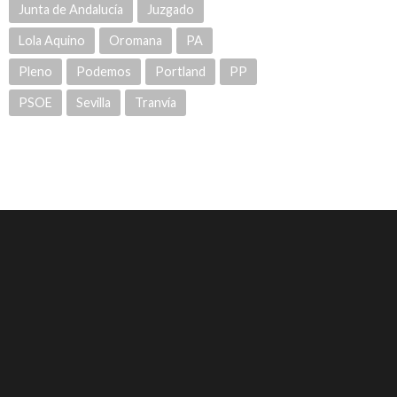
Junta de Andalucía
Juzgado
Lola Aquino
Oromana
PA
Pleno
Podemos
Portland
PP
PSOE
Sevilla
Tranvía