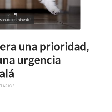
sahucio inminente!
 era una prioridad,
una urgencia
alá
TARIOS