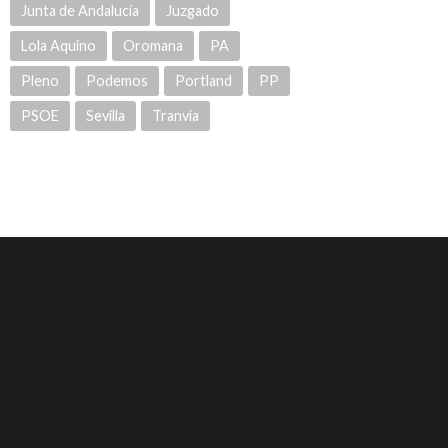
Junta de Andalucía
Juzgado
Lola Aquino
Oromana
PA
Pleno
Podemos
Portland
PP
PSOE
Sevilla
Tranvía