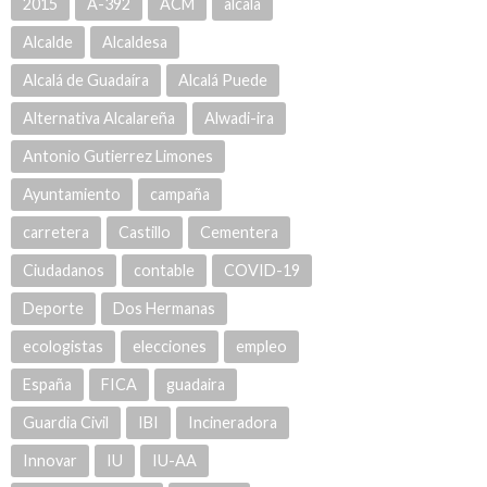
2015
A-392
ACM
alcala
Alcalde
Alcaldesa
Alcalá de Guadaíra
Alcalá Puede
Alternativa Alcalareña
Alwadi-ira
Antonio Gutierrez Limones
Ayuntamiento
campaña
carretera
Castillo
Cementera
Ciudadanos
contable
COVID-19
Deporte
Dos Hermanas
ecologistas
elecciones
empleo
España
FICA
guadaira
Guardia Civil
IBI
Incineradora
Innovar
IU
IU-AA