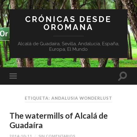
CRÓNICAS DESDE
OROMANA
Alcalá de Guadaíra, Sevilla, Andalucía, España,
Europa, El Mundo
ETIQUETA:
ANDALUSIA WONDERLUST
The watermills of Alcalá de
Guadaíra
2014-10-11
/
SIN COMENTARIOS