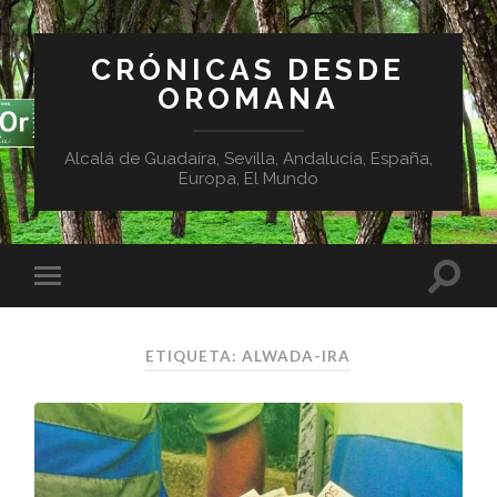
CRÓNICAS DESDE
OROMANA
Alcalá de Guadaíra, Sevilla, Andalucía, España,
Europa, El Mundo
ETIQUETA:
ALWADA-IRA