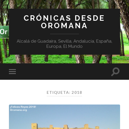
CRÓNICAS DESDE
OROMANA
Alcalá de Guadaíra, Sevilla, Andalucía, España,
Europa, El Mundo
ETIQUETA:
2018